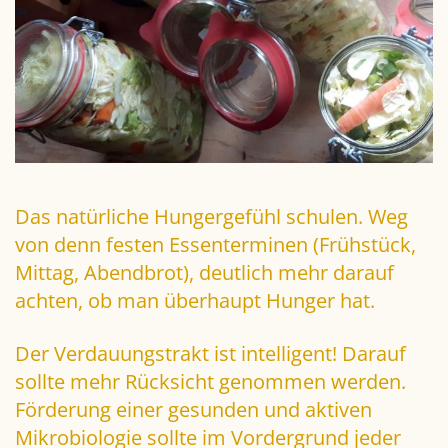
Das natürliche Hungergefühl schulen. Weg
von denn festen Essenterminen (Frühstück,
Mittag, Abendbrot), deutlich mehr darauf
achten, ob man überhaupt Hunger hat.
Der Verdauungstrakt ist intelligent! Darauf
sollte mehr Rücksicht genommen werden.
Förderung einer gesunden und aktiven
Mikrobiologie sollte im Vordergrund jeder