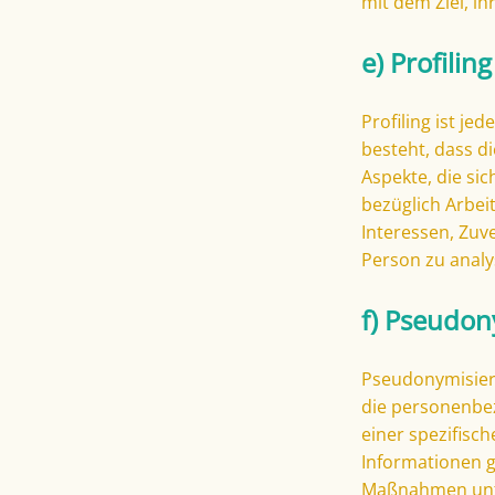
mit dem Ziel, i
e) Profiling
Profiling ist j
besteht, dass 
Aspekte, die si
bezüglich Arbeit
Interessen, Zuve
Person zu analy
f) Pseudon
Pseudonymisieru
die personenbe
einer spezifisc
Informationen 
Maßnahmen unte