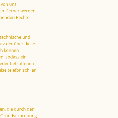
 von uns
en. Ferner werden
tehenden Rechte
 technische und
tz der über diese
ch können
n, sodass ein
jeder betroffenen
se telefonisch, an
en, die durch den
tz-Grundverordnung