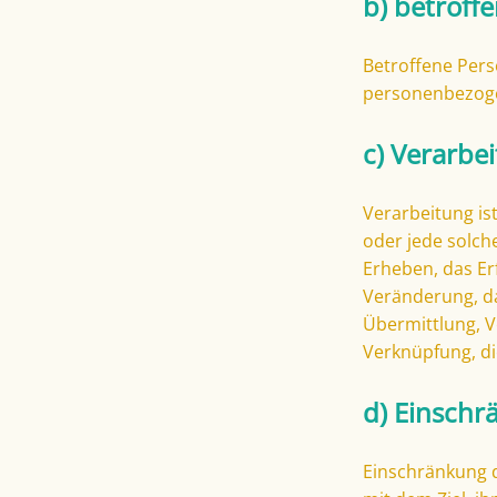
b) betroff
Betroffene Perso
personenbezoge
c) Verarbe
Verarbeitung is
oder jede solc
Erheben, das Er
Veränderung, da
Übermittlung, V
Verknüpfung, di
d) Einschr
Einschränkung 