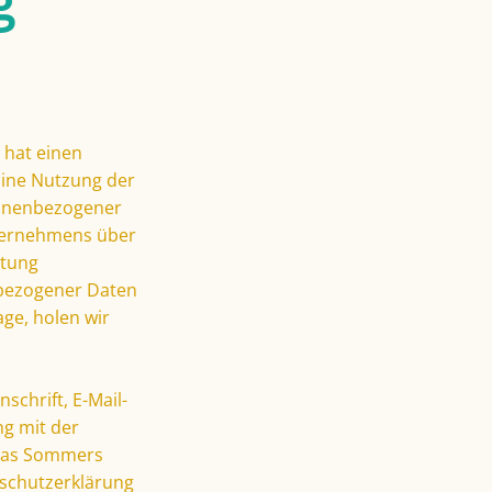
g
 hat einen
Eine Nutzung der
sonenbezogener
nternehmens über
itung
nbezogener Daten
age, holen wir
chrift, E-Mail-
ng mit der
reas Sommers
nschutzerklärung